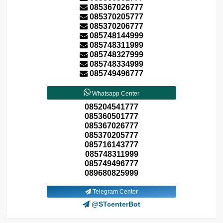
085367026777
085370205777
085370206777
085748144999
085748311999
085748327999
085748334999
085749496777
Whatsapp Center
085204541777
085360501777
085367026777
085370205777
085716143777
085748311999
085749496777
089680825999
Telegram Center
@STcenterBot